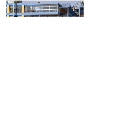
CAMPEONATO DEPORTIVO FENCRI 2025:
ENERGIA, PASIÓN Y CELEBRACIÓN
HORARIO
Lun - Vie: 9:00 - 18:00
CONTÁCTANOS
contacto@grupofencri.pe