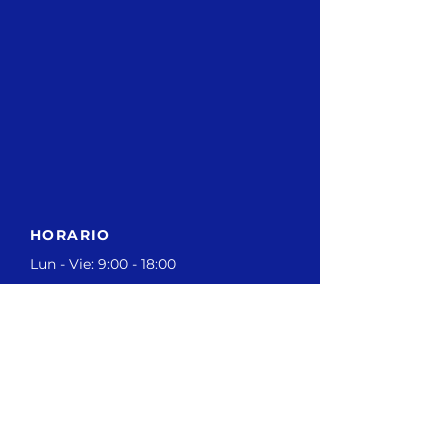
HORARIO
Lun - Vie: 9:00 - 18:00
CONTÁCTANOS
contacto@grupofencri.pe
Política de privacidad